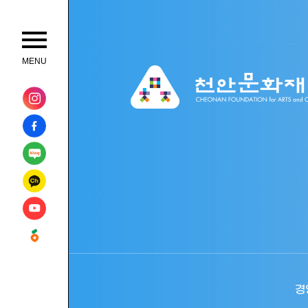
menu
MENU
경