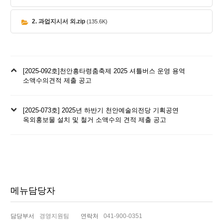
2. 과업지시서 외.zip
(135.6K)
이
[2025-092호]천안흥타령춤축제 2025 셔틀버스 운영 용역
전
소액수의견적 제출 공고
글
다
[2025-073호] 2025년 하반기 천안예술의전당 기획공연
음
옥외홍보물 설치 및 철거 소액수의 견적 제출 공고
글
메뉴담당자
담당부서
경영지원팀
연락처
041-900-0351