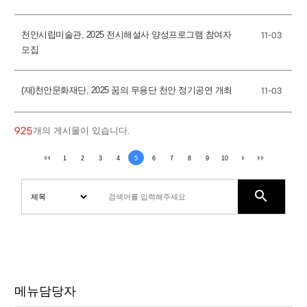
천안시립미술관, 2025 전시해설사 양성프로그램 참여자
11-03
모집
(재)천안문화재단, 2025 꿈의 무용단 천안 정기공연 개최
11-03
개의 게시물이 있습니다.
925
1
2
3
4
5
6
7
8
9
10
search
메뉴담당자