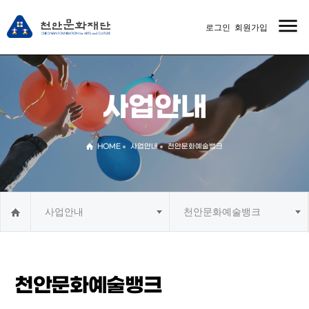
menu
로그인
회원가입
MENU
사업안내
HOME
사업안내
천안문화예술뱅크
사업안내
천안문화예술뱅크
천안문화예술뱅크