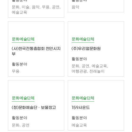
문화, 미술, 음악, 무용, 공연,
음악
예술교육
문화예술단체
문화예술단체
(사)한국전통춤협회 천안시지
(주)우리얼문화원
부
활동분야
활동분야
문화, 공연, 예술교육,
무용
여행관광, 전래놀이
문화예술단체
문화예술단체
(청)문화예술단ㆍ보물창고
159사운드
활동분야
활동분야
문화, 공연
예술교육