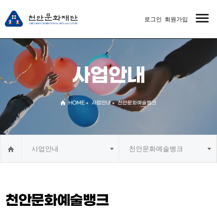
menu
로그인
회원가입
MENU
사업안내
HOME
사업안내
천안문화예술뱅크
사업안내
천안문화예술뱅크
천안문화예술뱅크