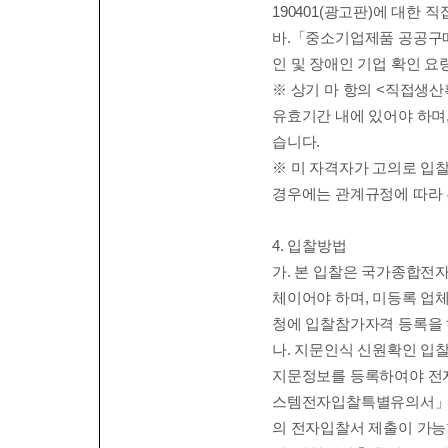
190401(
광고판
)
에 대한 
바
.
「
중소기업제품 공공구
인 및 장애인 기업 확인 요
※
상기 마 항의
<
직접생산
유효기간 내에 있어야 하며
습니다
.
※
미 자격자가 고의로 입
경우에는 관계규정에 따라
4.
입찰방법
가
.
본 입찰은 국가종합전
체이어야 하며
,
미등록 업
청에 입찰참가자격 등록을
나
.
지문인식 신원확인 입
지문정보를 등록하여야 전
스템
전자입찰특별유의서
의 전자입찰서 제출이 가