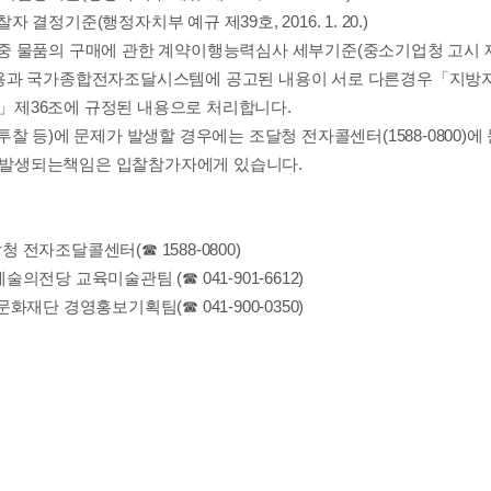
찰자 결정기준
(
행정자치부 예규 제
39
호
,
2016. 1. 20.)
중 물품의 구매에 관한 계약이행능력심사 세부기준
(
중소기업청 고시 
용과 국가종합전자조달시스템에 공고된 내용이 서로 다른
경우
「
지방
」
제
36
조에 규정된 내용으로 처리합니다
.
투찰 등
)
에 문제가 발생할 경우에는 조달청 전자콜센터
(1588-0800)
에
 발생되는
책임은 입찰참가자에게 있습니다
.
달청 전자조달콜센터
(
☎
1588-0800)
예술의전당 교육미술관팀
(
☎
041-901-6612)
문화재단 경영홍보기획팀
(
☎
041-900-0350)