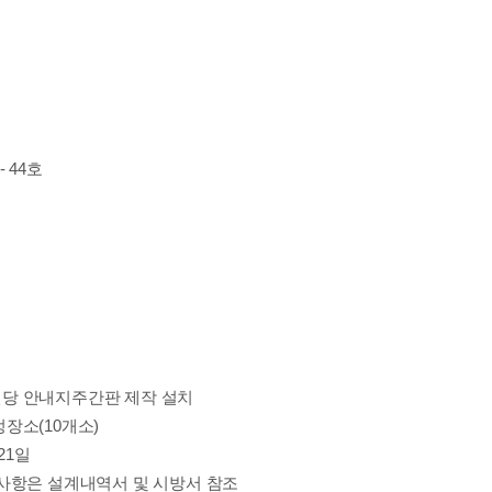
- 44
호
당 안내지주간판 제작 설치
정장소
(10
개소
)
21
일
사항은 설계내역서 및 시방서 참조