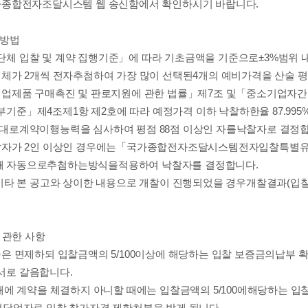
가종합전자조달시스템 웹 송신함에서 확인하시기 바랍니다
.
정방법
체 입찰 및 계약 집행기준
」
에 따라 기초금액을 기준으로
±3%
범위 
업체가
2
개씩 전자
추첨하여 가장 많이 선택된
4
개의 예비가격을 산술 
업제품 구매촉진 및 판로지원에 관한 법률
」
제
7
조 및
「
중소기업자간
부기준
」
제
4
조
제
1
항 제
2
호에 따라
예정가격 이하 낙찰하한율
87.995
대로
계약이행능력을 심사하여 평점
88
점 이상인 자를
낙찰자로 결정
찰자가
2
인 이상인 경우에는
「
국가종합전자조달시스템
전자입찰특별
해 자동으로
추첨하는
방식을
적용하여 낙찰자를 결정합니다
.
기타 본 공고와 상이한 내용으로 개찰이 진행되었을 경우
개찰결과
(
입
 관한 사항
금은 면제하되 입찰금액의
5/100
이상에 해당하는 입찰 보증금의
납부 
서로 갈음합니다
.
내에 계약을 체결하지 아니할 때에는 입찰금액의
5/100
에
해당하는 입
정당업자로 입찰 참가자격 제한처분을 받게 됩니다
.