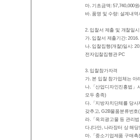
마
.
기초금액
: 57,740,000
원
바
.
품명 및 수량
:
설계내역서
2.
입찰서 제출 및 개찰일시
가
.
입찰서 제출기간
: 2016.
나
.
입찰집행
(
개찰
)
일시
: 20
전자입찰집행관
PC
3.
입찰참가자격
가
.
본 입찰 참가업체는 아
나
.
「
산업디자인진흥법
」
모두 충족
)
다
.
「
지방자치단체를 당사자
갖추고
,
G2B
물품분류번호
라
.
「
옥외광고물 등 관리법
다
.(
다만
,
나라장터 상 해당
마
.
「
중소기업제품 구매촉진