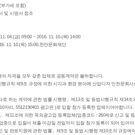
(
부가세 포함
)
 및 시방서 참조
 11. 04.(
금
) 09:00 ~ 2016. 11. 10.(
목
) 14:00
16. 11. 10.(
목
) 15:00,
천안문화재단
래의 자격을 모두 갖춘 업체로 공동계약은 불허합니다
.
시행규칙 제
9
조 규정에 의한
시각과 환경 분야
에 산업디자 인전문회사
로 하는 계약에 관한 법률 시행령
」
제
13
조 및 동법
시행규칙 제
14
조
(10
자리
,
5512190401
광고판
)
로 입찰 참가 등록한 업체
이어야
합니다
.
」
제
11
조에 의한
옥외광고업 등록업체
(
업종코드
: 2604)
로 신고
및 
업종으로 입찰서 제출 마감일 전일까지 입찰 참가 등록이 되어 있어야
 및 판로지원에 관한 법률
」
제
9
조 및 동법 시행령 제
10
조의 규정에