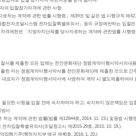
업자의 입찰참가자격에 관한 사항
자로
하는 계약에 관한 법률 시행령
」
제
39
조 및 같은 법
시행규칙 제
42
종합전자
조달
시스템 전자입찰특별유의서
」
등의 규정에
반하는 입찰은
 자격제한은
「
지방자치단체를 당사자로
하는 계약에 관한
법률 시행령
입찰서를 제출한 모든 업체는 천안문화재단 청렴계약이행서약서의
내용
제출한 자는 청렴계약이행
서약서를 천안문화재단에 제출한 것으로 간
 대표자가 청렴계약이행서약서에 서명하여 계약 시 별도
제출하여야 
에 필요한
사항을 입찰 전에 숙지하여야 하고
,
숙지하지 않은
책임은 입
시방서
 하는 계약에 관한 법률
(
법률 제
12844
호
, 2014. 11. 19.)
및
동법 시행
 전자입찰특별유의서
(
조달청고시 제
2015-29
호
, 2015. 10. 19.)
계약집행기준
(
행정자치부 예규 제
40
호
, 2016. 1. 20.)