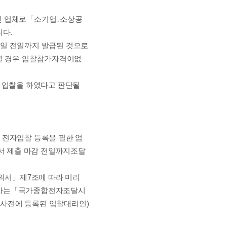
인 업체로
「
소기업
․
소상공
니다
.
일 전일까지 발급된 것으로
 될 경우 입찰참가자격이
없
 입찰을 하였다고 판단될
 전자입찰 등록을 필한 업
서 제출 마감 전일까지
조달
의서
」
제
7
조에 따라 미리
자는
「
국가종합전자조달시
 사전에 등록된 입찰대리인
)