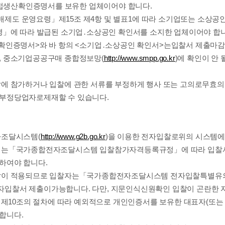
직접생산확인증명서
를 보유한 업체이어야 합니다
.
매제도 운영요령
」
제
15
조 제
4
항 및 별표
1
에 따라 소기업
또는 소상공
령
」
에 따라 발급된
소기업
․
소상공인 확인서
를 소지한 업체이어야 합
확인증명서
>
와 바 항의
<
소기업
․
소상공인 확인서
>
는
입찰서 제출마감
,
중소기업
공공구매 종합정보망
(
http://www.smpp.go.kr
)
에 확인이 안
찰에 참가하거나 입찰에 관한 서류를 부정하게 행사 또는
고의로
무효의
 부정당업자로
제재할 수 있습니다
.
자조달시스템
(
http://www.g2b.go.kr
)
을 이용한 전자입찰로
위의 시스템에
체는
「
국가종합
전자조달시스템 입찰참가자격등록규정
」
에 따라 입찰
 하여야 합니다
.
찰이 적용되므로 입찰자는
「
국가종합전자조달시스템 전자
입찰특별유
자입찰서 제출이
가능합니다
.
다만
,
지문인식신원확인 입찰이 곤란한 
」
제
10
조의 절차에 따라 예외적으로 개인인증서를 보유한 대표자
(
또는
능합니다
.