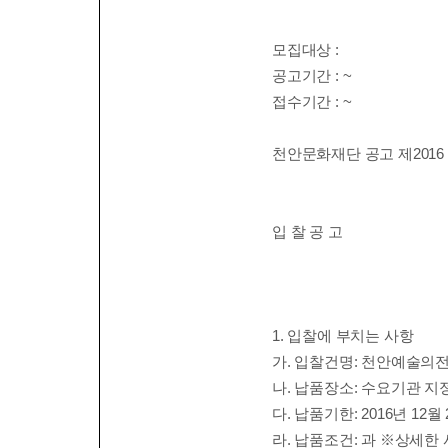
모집대상
:
공고기간
: ~
접수기간
: ~
천안문화재단 공고 제
2016 
입 찰 공 고
1.
입찰에 부치는 사항
가
.
입찰건명
:
천안예술의전
나
.
납품장소
:
수요기관 지
다
.
납품기한
: 2016
년
12
월
라
.
납품조건
:
과
※
상세한 