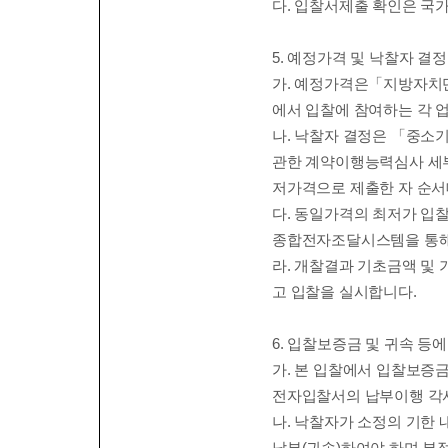
다
.
입찰서제출 확인은 국
5.
예정가격 및 낙찰자 결
가
.
예정가격은
「
지방자치단
에서 입찰에 참여하는 각 
나
.
낙찰자 결정은
「
중소기
관한 계약이행능력심사 세
저가격으로 제출한 자
순서
다
.
동일가격의 최저가 입
종합전자조달시스템을 통
라
.
개찰결과 기초금액 및 
고 입찰을 실시합니다
.
6.
입찰보증금 및 귀속 등에
가
.
본 입찰에서 입찰보증
전자입찰서의 납부이행 각
나
.
낙찰자가 소정의 기한 
납부
(
귀속
)
하여야 하며 부