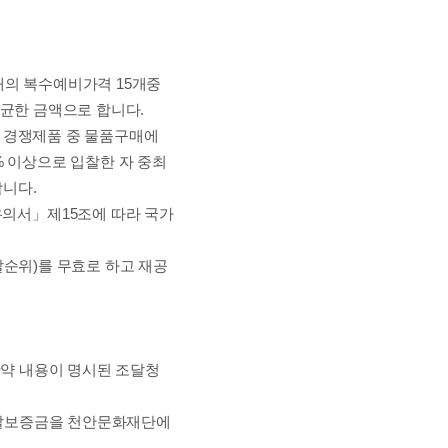
내의 복수예비가격
15
개
중
평균한 금액으로 합니다
.
 경쟁제품 중 물품구매에
%
이상으로 입찰한 자 중
최
합니다
.
유의서
」
제
15
조에 따라 국가
찰순위
)
를 무효로 하고 재공
확약 내용이 명시된 조달청
찰보증금을 천안문화재단에