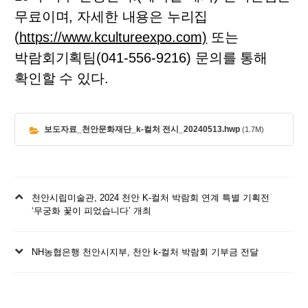
무료이며
,
자세한 내용은 누리집
(
https://www.kcultureexpo.com)
또는
박람회기획팀
(041-556-9216)
문의를 통해
확인할 수 있다
.
보도자료_천안문화재단_k-컬처 전시_20240513.hwp
(1.7M)
이
천안시립미술관, 2024 천안 K-컬처 박람회 연계 특별 기획전
전
‘무궁화 꽃이 피었습니다’ 개최
글
다
NH농협은행 천안시지부, 천안 k-컬처 박람회 기부금 전달
음
글