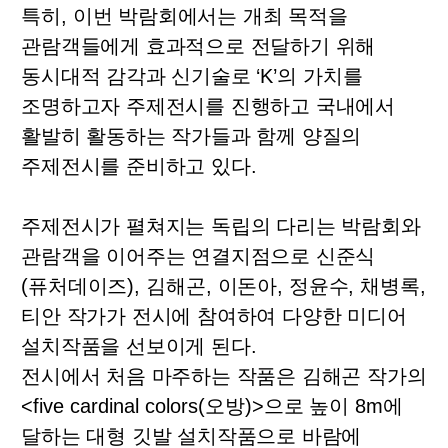
특히
,
이번 박람회에서는 개최 목적을
관람객들에게 효과적으로 전달하기 위해
동시대적 감각과 신기술로
‘K’
의 가치를
조명하고자 주제전시를 진행하고 국내에서
활발히 활동하는 작가들과 함께 양질의
주제전시를 준비하고 있다
.
주제전시가 펼쳐지는 독립의 다리는 박람회와
관람객을 이어주는 연결지점으로 신준식
(
퓨처데이즈
),
김해곤
,
이돈아
,
정윤수
,
채병록
,
티안 작가가 전시에 참여하여 다양한 미디어
설치작품을 선보이게 된다
.
전시에서 처음 마주하는 작품은 김해곤 작가의
<five cardinal colors(
오방
)>
으로 높이
8m
에
달하는 대형 깃발 설치작품으로 바람에