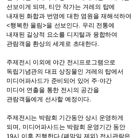
선보이게 되며
,
티안 작가는 겨레의 탑에
내재된 화합과 번영에 대한 염원을 재해석하여
<
행복한 울림
>
을 선보인다
.
우리 전통에
내재된 길상적 요소를 디지털과 융합하여
관람객을 환상의 세계로 초대한다
.
주제전시 이외에 야간 전시프로그램으로
독립기념관의 대표 상징물인 겨레의 탑에서
미디어파사드가 준비되어 있어 주
·
야간
미디어 연출을 통한 전시의 공간을
관람객들에게 선사할 예정이다
.
주제전시는 박람회 기간동안 상시 운영하게
되며
,
미디어파사드는 박람회 운영기간 동안
19
시 이후 진행한다
.(
폐막일 제외
)
전시관람은