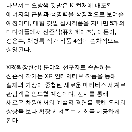
나부끼는 오방색 깃발은
K-
컬처에 내포된
에너지의 근원과 생명력을 상징적으로 보여줄
예정이며
,
대형 깃발 설치작품을 지나면
5
개의
미디어폴에서 신준식
(
퓨처데이즈
),
이돈아
,
정윤수
,
채병록 작가 작품
4
점이 순차적으로
상영된다
.
XR(
확장현실
)
분야의 선구자로 손꼽히는
신준식 작가는
XR
인터렉티브 작품을 통해
실제와 가상이 중첩된 새로운 메타버스 세계로
관람객을 인도할 예정이며
,
전시를 통해
새로운 차원에서의 예술적 경험을 통해 우리의
상상을 보다 확장 시켜주는 기회를 제공하게
된다
.