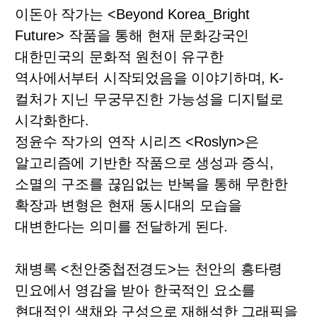
이돈아 작가는
<Beyond Korea_Bright
Future>
작품을 통해 현재 문화강국인
대한민국의 문화적 원천이 유구한
역사에서부터 시작되었음을 이야기하며
, K-
컬처가 지닌 무궁무진한 가능성을 디지털로
시각화한다
.
정윤수 작가의 연작 시리즈
<Roslyn>
은
알고리즘에 기반한 작품으로 생성과 증식
,
소멸의 구조를 끊임없는 반복을 통해 무한한
확장과 변형은 현재 동시대의 모습을
대변한다는 의미를 전달하게 된다
.
채병록
<
천안중첩전경도
>
는 천안의 흥타령
민요에서 영감을 받아 한국적인 요소를
현대적인 색채와 구성으로 재해석한 그래픽을