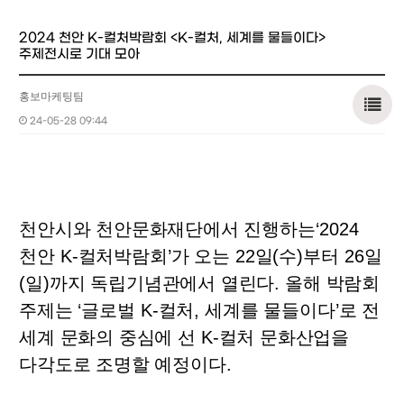
2024 천안 K-컬처박람회 <K-컬처, 세계를 물들이다>
주제전시로 기대 모아
홍보마케팅팀
24-05-28 09:44
천안시와 천안문화재단에서 진행하는
‘2024
천안
K-
컬처박람회
’
가 오는
22
일
(
수
)
부터
26
일
(
일
)
까지 독립기념관에서 열린다
.
올해 박람회
주제는
‘
글로벌
K-
컬처
,
세계를 물들이다
’
로 전
세계 문화의 중심에 선
K-
컬처 문화산업을
다각도로 조명할 예정이다
.