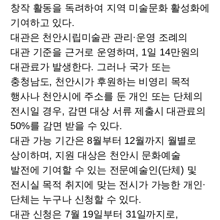
창작 활동을 독려하여 지역 미술문화 활성화에
기여하고 있다
.
대관은 천안시립미술관 관리
·
운영 조례의
대관 기준을 근거로 운영하며
, 1
일
14
만원의
대관료가 발생한다
.
그러나 국가 또는
충청남도
,
천안시가 후원하는 비영리 목적
행사나 천안시에 주소를 둔 개인 또는 단체의
전시일 경우
,
감면 대상 서류 제출시 대관료의
50%
를 감면 받을 수 있다
.
대관 가능 기간은
8
월부터
12
월까지 월별로
상이하며
,
지원 대상은 천안시 문화예술
발전에 기여할 수 있는 전문예술인
(
단체
)
및
전시실 목적 취지에 맞는 전시가 가능한 개인
·
단체는 누구나 신청할 수 있다
.
대관 신청은
7
월
19
일부터
31
일까지로
,