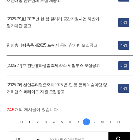
재단배정 신규단체 모집 재공고
[2025-79호] 2025년 한 뼘 갤러리 공간지원사업 하반기
마감
정기대관 공고
천안흥타령춤축제2025 프린지 공연 참가팀 모집공고
마감
[2025-77]호 천안흥타령춤축제2025 체험부스 모집공고
마감
[2025-76] 천안흥타령춤축제2025 읍·면·동 문화예술마당 및
마감
거리댄스 퍼레이드 지원 모집공고
개의 게시물이 있습니다.
745
1
2
3
4
5
6
7
8
9
10
search