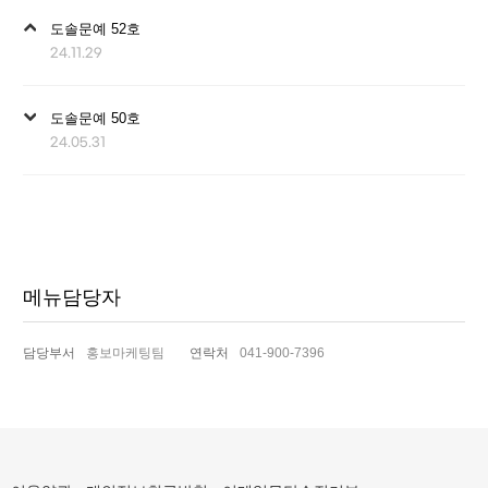
이
도솔문예 52호
전
24.11.29
글
다
도솔문예 50호
음
24.05.31
글
메뉴담당자
담당부서
홍보마케팅팀
연락처
041-900-7396