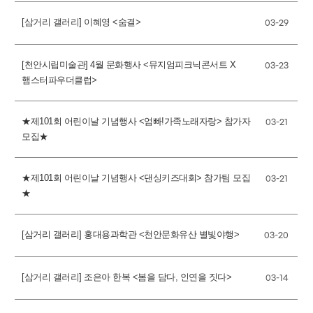
[삼거리 갤러리] 이혜영 <숨결>
03-29
[천안시립미술관] 4월 문화행사 <뮤지엄피크닉콘서트 X
03-23
햄스터파우더클럽>
★제101회 어린이날 기념행사 <엄빠!가족노래자랑> 참가자
03-21
모집★
★제101회 어린이날 기념행사 <댄싱키즈대회> 참가팀 모집
03-21
★
[삼거리 갤러리] 홍대용과학관 <천안문화유산 별빛야행>
03-20
[삼거리 갤러리] 조은아 한복 <봄을 담다, 인연을 짓다>
03-14