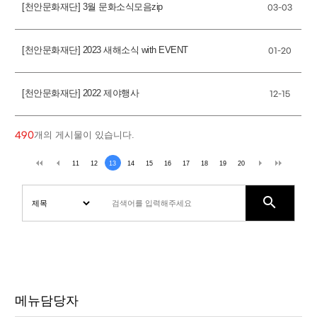
[천안문화재단] 3월 문화소식모음zip
03-03
[천안문화재단] 2023 새해소식 with EVENT
01-20
[천안문화재단] 2022 제야행사
12-15
개의 게시물이 있습니다.
490
11
12
13
14
15
16
17
18
19
20
search
메뉴담당자