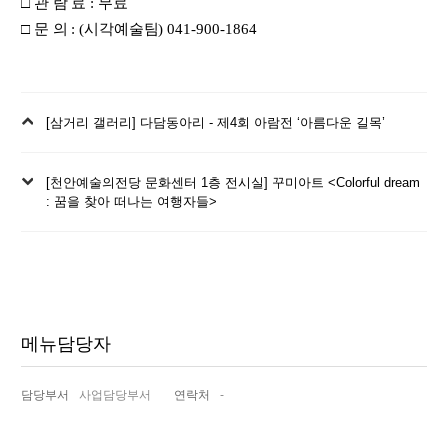
□
관 람 료
:
무료
□
문 의
: (
시각예술팀
) 041-900-1864
이
[삼거리 갤러리] 다담동아리 - 제4회 아람전 ‘아름다운 길목’
전
글
다
[천안예술의전당 문화센터 1층 전시실] 꾸미아트 <Colorful dream
음
: 꿈을 찾아 떠나는 여행자들>
글
메뉴담당자
담당부서
사업담당부서
연락처
-