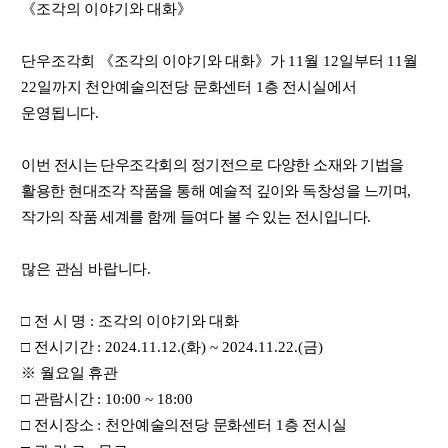
《
조각의 이야기와 대화
》
단우조각회
《
조각의 이야기와 대화
》
가
11
월
12
일부터
11
월
22
일까지 천안예술의전당 문화센터
1
층 전시실에서
운영됩니다
.
이번 전시는 단우조각회의 정기전으로 다양한 소재와 기법을
활용한 현대조각 작품을 통해 예술적 깊이와 독창성을 느끼며
,
작가의 작품 세계를 함께 들여다 볼 수 있는 전시입니다
.
많은 관심 바랍니다
.
□
전 시 명
:
조각의 이야기와 대화
□
전시기간
: 2024.11.12.(
화
) ~ 2024.11.22.(
금
)
※
월요일 휴관
□
관람시간
: 10:00 ~ 18:00
□
전시장소
:
천안예술의전당 문화센터
1
층 전시실