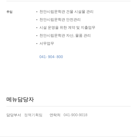
천안시립문학관 건물 시설물 관리
주임
천안시립문학관 안전관리
시설 운영을 위한 계약 및 지출업무
천안시립문학관 자산, 물품 관리
서무업무
041- 904- 800
메뉴담당자
담당부서
정책기획팀
연락처
041-900-9018