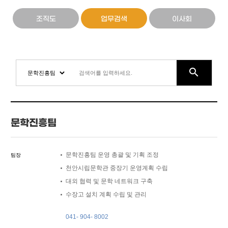
조직도
업무검색
이사회
search
문학진흥팀
문학진흥팀 운영 총괄 및 기획 조정
팀장
천안시립문학관 중장기 운영계획 수립
대외 협력 및 문학 네트워크 구축
수장고 설치 계획 수립 및 관리
041- 904- 8002