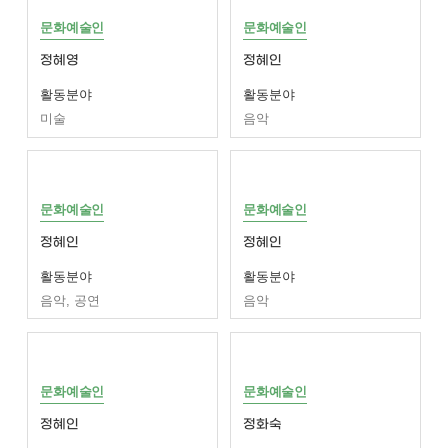
문화예술인
문화예술인
정혜영
정혜인
활동분야
활동분야
미술
음악
문화예술인
문화예술인
정혜인
정혜인
활동분야
활동분야
음악, 공연
음악
문화예술인
문화예술인
정혜인
정화숙