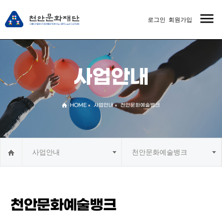
menu
로그인
회원가입
MENU
사업안내
HOME
사업안내
천안문화예술뱅크
사업안내
천안문화예술뱅크
천안문화예술뱅크